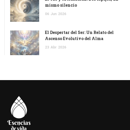
mismo silencio
06
Jun
2026
El Despertar del Ser: Un Relato del
Ascenso Evolutivo del Alma
23
Abr
2026