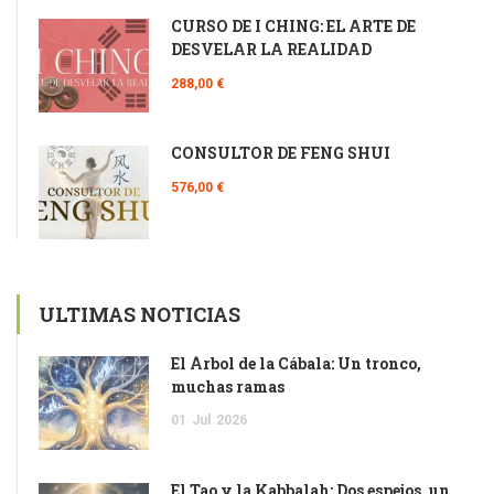
CURSO DE I CHING: EL ARTE DE
DESVELAR LA REALIDAD
288,00 €
CONSULTOR DE FENG SHUI
576,00 €
ULTIMAS NOTICIAS
El Árbol de la Cábala: Un tronco,
muchas ramas
01
Jul
2026
El Tao y la Kabbalah: Dos espejos, un