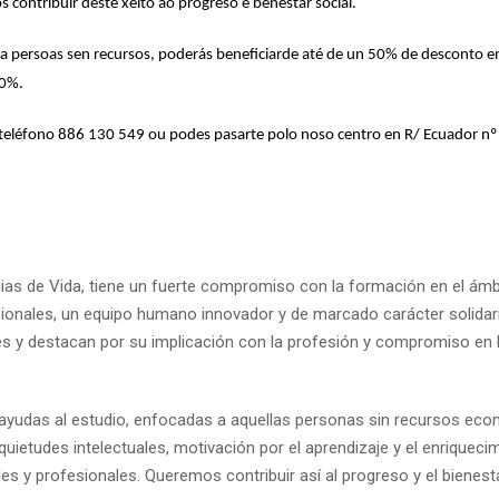
 contribuir deste xeito ao progreso e benestar social.
a a persoas sen recursos, poderás beneficiarde até de un 50% de desconto e
10%.
 teléfono 886 130 549 ou podes pasarte polo noso centro en R/ Ecuador nº
ias de Vida, tiene un fuerte compromiso con la formación en el ámb
esionales, un equipo humano innovador y de marcado carácter solidar
des y destacan por su implicación con la profesión y compromiso en 
yudas al estudio, enfocadas a aquellas personas sin recursos ec
ietudes intelectuales, motivación por el aprendizaje y el enriqueci
les y profesionales. Queremos contribuir así al progreso y el bienesta