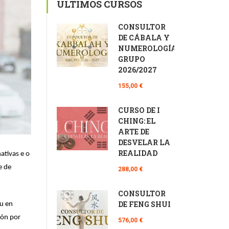
ÚLTIMOS CURSOS
CONSULTOR
DE CÁBALA Y
NUMEROLOGÍA
GRUPO
2026/2027
155,00 €
CURSO DE I
CHING: EL
ARTE DE
DESVELAR LA
REALIDAD
ativas e o
e de
288,00 €
CONSULTOR
DE FENG SHUI
u en
ión por
576,00 €