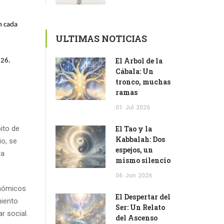
n cada
ULTIMAS NOTICIAS
El Árbol de la
 26.
Cábala: Un
tronco, muchas
ramas
01
Jul
2026
El Tao y la
ito de
Kabbalah: Dos
io, se
espejos, un
la
mismo silencio
06
Jun
2026
onómicos
El Despertar del
miento
Ser: Un Relato
r social.
del Ascenso