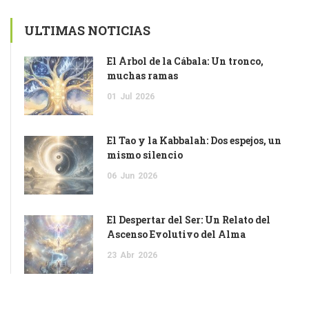
ULTIMAS NOTICIAS
El Árbol de la Cábala: Un tronco,
muchas ramas
01
Jul
2026
El Tao y la Kabbalah: Dos espejos, un
mismo silencio
06
Jun
2026
El Despertar del Ser: Un Relato del
Ascenso Evolutivo del Alma
23
Abr
2026