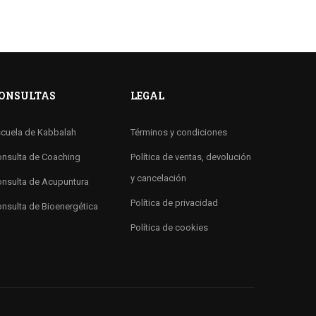
ONSULTAS
LEGAL
cuela de Kabbalah
Términos y condiciones
nsulta de Coaching
Política de ventas, devolución
y cancelación
nsulta de Acupuntura
Política de privacidad
nsulta de Bioenergética
Política de cookies