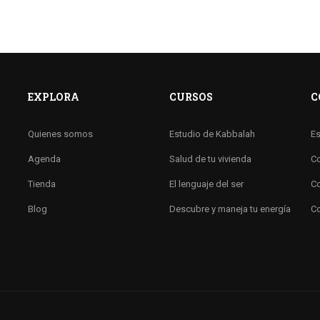
EXPLORA
CURSOS
C
Quienes somos
Estudio de Kabbalah
Es
Agenda
Salud de tu vivienda
Co
Tienda
El lenguaje del ser
Co
Blog
Descubre y maneja tu energía
Co