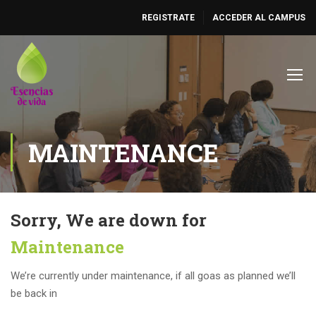
REGISTRATE
ACCEDER AL CAMPUS
MAINTENANCE
Sorry, We are down for
Maintenance
We’re currently under maintenance, if all goas as planned we’ll
be back in