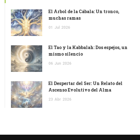
El Árbol de la Cábala: Un tronco,
muchas ramas
01
Jul
2026
El Tao y la Kabbalah: Dos espejos, un
mismo silencio
06
Jun
2026
El Despertar del Ser: Un Relato del
Ascenso Evolutivo del Alma
23
Abr
2026