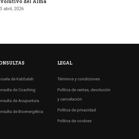
volutivo del Alma
3 abril, 2026
ONSULTAS
LEGAL
cuela de Kabbalah
Términos y condiciones
nsulta de Coaching
Política de ventas, devolución
y cancelación
nsulta de Acupuntura
Política de privacidad
nsulta de Bioenergética
Política de cookies