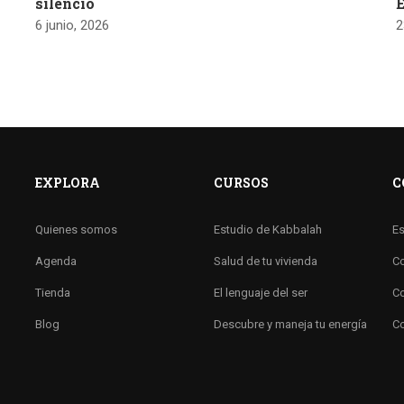
silencio
E
6 junio, 2026
2
EXPLORA
CURSOS
C
Quienes somos
Estudio de Kabbalah
Es
Agenda
Salud de tu vivienda
Co
Tienda
El lenguaje del ser
Co
Blog
Descubre y maneja tu energía
Co