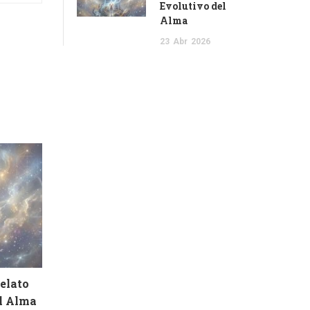
Evolutivo del
Alma
23
Abr
2026
Relato
el Alma