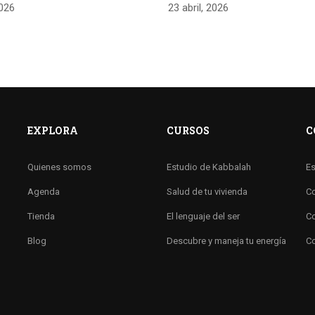
2026
23 abril, 2026
EXPLORA
CURSOS
C
Quienes somos
Estudio de Kabbalah
Es
Agenda
Salud de tu vivienda
Co
Tienda
El lenguaje del ser
Co
Blog
Descubre y maneja tu energía
Co