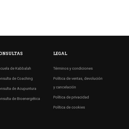
ONSULTAS
LEGAL
cuela de Kabbalah
Términos y condiciones
nsulta de Coaching
Política de ventas, devolución
y cancelación
nsulta de Acupuntura
Política de privacidad
nsulta de Bioenergética
Política de cookies