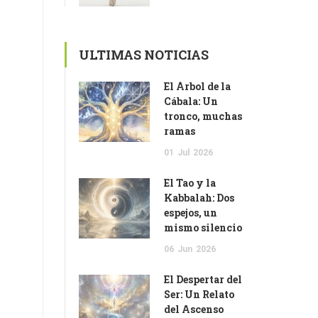
ULTIMAS NOTICIAS
El Árbol de la
Cábala: Un
tronco, muchas
ramas
01
Jul
2026
El Tao y la
Kabbalah: Dos
espejos, un
mismo silencio
06
Jun
2026
El Despertar del
Ser: Un Relato
del Ascenso