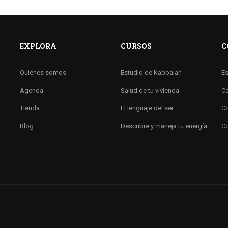
EXPLORA
CURSOS
C
Quienes somos
Estudio de Kabbalah
Es
Agenda
Salud de tu vivienda
Co
Tienda
El lenguaje del ser
Co
Blog
Descubre y maneja tu energía
Co