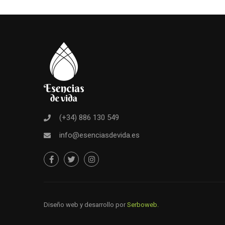
(+34) 886 130 549
info@esenciasdevida.es
Diseño web y desarrollo por
Serboweb.