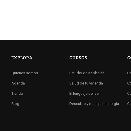
EXPLORA
CURSOS
C
Quienes somos
Estudio de Kabbalah
Es
Agenda
Salud de tu vivienda
Co
Tienda
El lenguaje del ser
Co
Blog
Descubre y maneja tu energía
Co