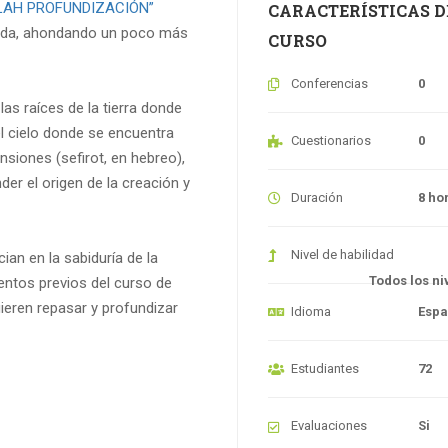
LAH PROFUNDIZACIÓN”
CARACTERÍSTICAS D
 vida, ahondando un poco más
CURSO
Conferencias
0
las raíces de la tierra donde
l cielo donde se encuentra
Cuestionarios
0
nsiones (sefirot, en hebreo),
er el origen de la creación y
Duración
8 ho
Nivel de habilidad
ian en la sabiduría de la
Todos los ni
entos previos del curso de
uieren repasar y profundizar
Idioma
Espa
Estudiantes
72
Evaluaciones
Si