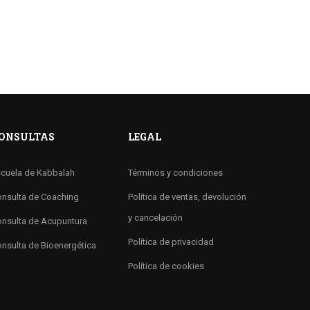
ONSULTAS
LEGAL
cuela de Kabbalah
Términos y condiciones
nsulta de Coaching
Política de ventas, devolución
y cancelación
nsulta de Acupuntura
Política de privacidad
nsulta de Bioenergética
Política de cookies