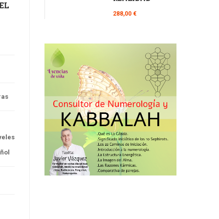
EL
288,00 €
ras
veles
ñol